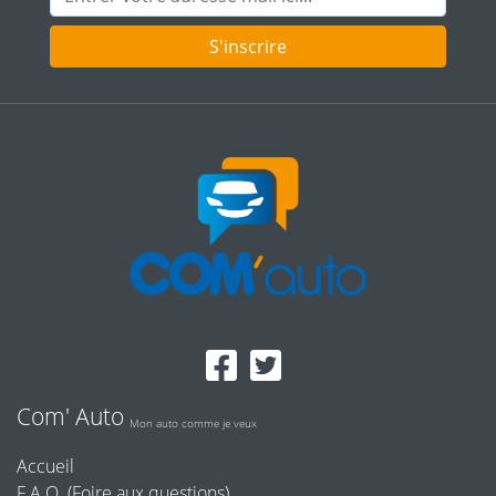
S'inscrire
Com' Auto
Mon auto comme je veux
Accueil
F.A.Q. (Foire aux questions)